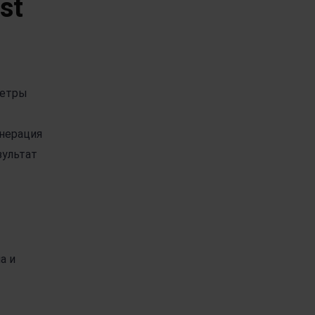
st
метры
енерация
зультат
а и