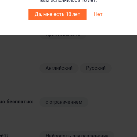
вам исполнилось 18 лет.
Да, мне есть 18 лет
Нет
:
KZT
RUB
UAH
Криптовалюта
Английский
Русский
но бесплатно:
c ограничением
ет:
Нейросеть для раздевания