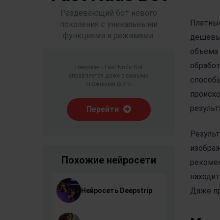
Раздевающий бот нового
Платные
поколения с уникальными
функциями и режимами.
дешевы
объема
обрабо
Нейросеть Fast Nuds Bot
справляется даже с самыми
способы
сложными фото.
происхо
результ
Перейти
Результ
изображ
Похожие нейросети
рекомен
находит
Даже пр
Нейросеть Deepstrip