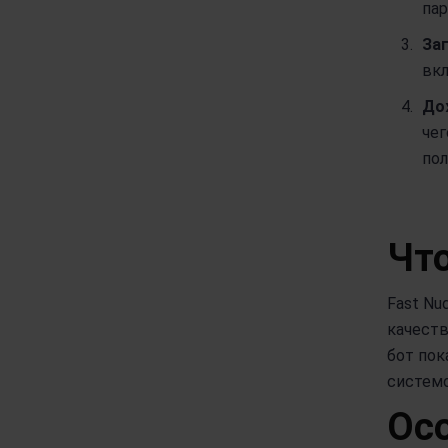
пар
Заг
вкл
До
чег
пол
Что
Fast Nu
качеств
бот пок
системо
Ос