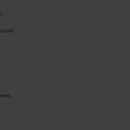
.
,
 после
имка,