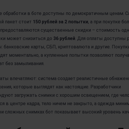
 обработки в боте доступны по демократичным ценам. 
й пакет стоит
150 рублей за 2 попытки
, а при покупке б
 предоставляются существенные скидки – стоимость од
тки может снизиться до
36 рублей
. Для оплаты доступны 
: банковские карты, СБП, криптовалюта и другие. Покупк
дят моментально, а купленные попытки позволяют получ
ат без замыливания.
аты впечатляют: система создает реалистичные обнаже
ения, которые выглядят как настоящие. Разработчики
дуют загружать снимки с хорошим освещением, где чел
ся в центре кадра, тело ничем не закрыто, а одежда мини
и сложных снимках бот показывает высокий уровень кач