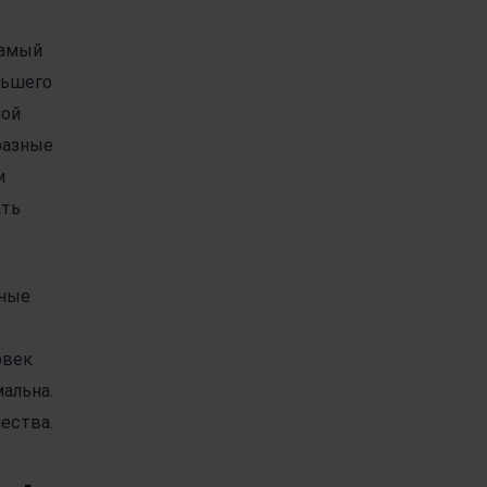
Самый
ольшего
ной
разные
и
ать
нные
овек
мальна.
ества.