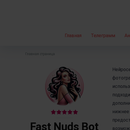
Главная
Телеграмм
А
Главная страница
Нейрос
фотогр
использ
подходи
дополни
нижнее 
предост
Fast Nuds Bot
возмож