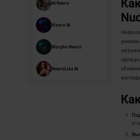
Как
AI Neuro
Nud
Visaro AI
Нейросе
уникаль
Morpho Neuro
загружа
одежде,
обнажен
NeuroLiza AI
выгляди
Как
По
отк
Вы