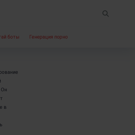
тай боты
Генерация порно
рование
й
 Он
ет
е в
ь