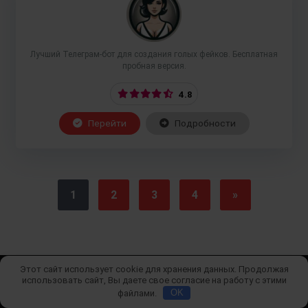
Лучший Телеграм-бот для создания голых фейков. Бесплатная
пробная версия.
4.8
Перейти
Подробности
1
2
3
4
»
Этот сайт использует cookie для хранения данных. Продолжая
использовать сайт, Вы даете свое согласие на работу с этими
© Copyright 2026 Боты раздеваторы 18+ 👙🔞
файлами.
OK
О проекте
|
Контакты
|
Политика конфиденциальности
|
Пользовательское соглашение
|
Политика Cookie
|
Отказ от