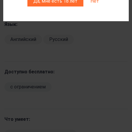
Да, мне есть 18 лет
Нет
Язык:
Английский
Русский
Доступно бесплатно:
c ограничением
Что умеет: